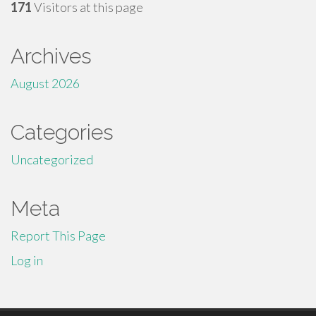
171
Visitors at this page
Archives
August 2026
Categories
Uncategorized
Meta
Report This Page
Log in