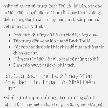
nhằm tối ưu cơ hội trúng Bạch Thủ Lô Hai Lần, bên đây
là Năm điểm quyết định mà bạn cần quan tâm . Những
điểm không đơn thuần là may mắn , mà là sản phẩm của
việc phân tích kỹ tỉ mỉ.
Phân tích kỹ lưỡng dữ liệu trước đây vòng quay .
Tập trung đến vòng lặp của số Bạch Thủ lô.
Kết hợp các dự đoán khác nhau để đưa ra thông tin
chính xác hơn.
Kiểm tra tỉ mỉ dữ kiện giúp loại bỏ những có thể .
Đảm bảo nguyên tắc khi phân tích.
Bắt Cầu Bạch Thủ Lô 2 Nháy Miền
Phía Bắc : Thủ Thuật Tốt Nhất Điển
Hình
Để hỗ trợ anh chị em chủ động dự đoán đúng đắn lô
bạch thủ 2 nháy miền Bắc , chúng tôi đã nghiên cứu {một