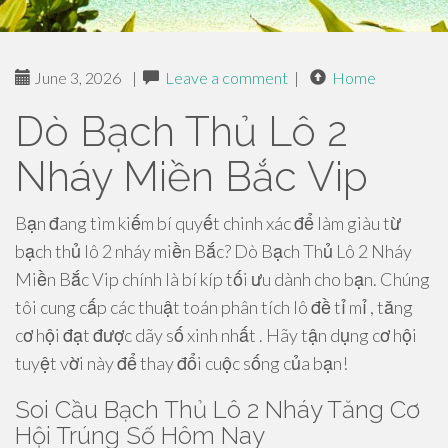
June 3, 2026
|
Leave a comment
|
Home
Dò Bạch Thủ Lô 2
Nháy Miền Bắc Vip
Bạn đang tìm kiếm bí quyết chinh xác để làm giàu từ
bạch thủ lô 2 nháy miền Bắc? Dò Bạch Thủ Lô 2 Nháy
Miền Bắc Vip chính là bí kíp tối ưu dành cho bạn. Chúng
tôi cung cấp các thuật toán phân tích lô đề tỉ mỉ , tăng
cơ hội đạt được dãy số xinh nhất . Hãy tận dụng cơ hội
tuyệt vời này để thay đổi cuộc sống của bạn!
Soi Cầu Bạch Thủ Lô 2 Nháy Tăng Cơ
Hội Trúng Số Hôm Nay